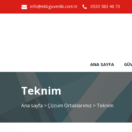
info@ekbguvenlik.com.tr
0533 583 46 73
ANA SAYFA
GÜV
Teknim
Ana sayfa
>
Çözüm Ortaklarımız
>
Teknim