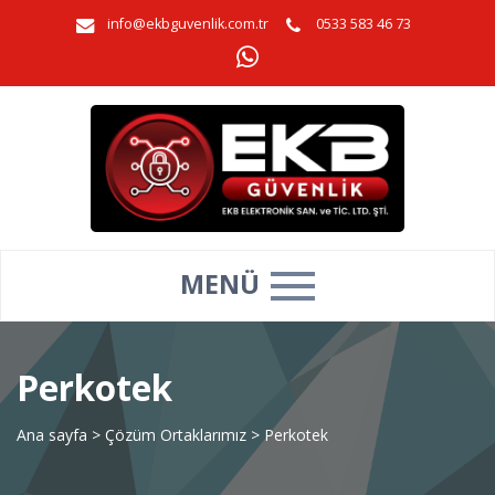
info@ekbguvenlik.com.tr
0533 583 46 73
MENÜ
Perkotek
Ana sayfa
>
Çözüm Ortaklarımız
>
Perkotek