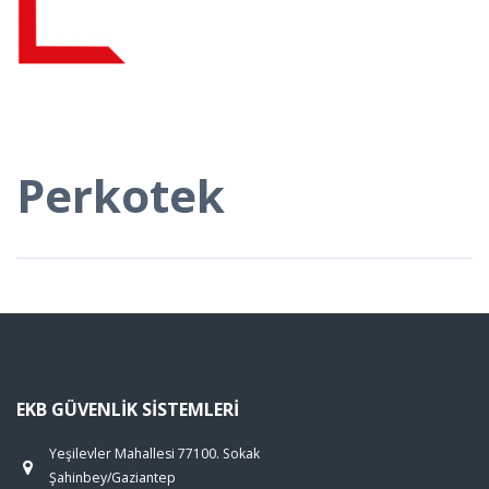
Perkotek
EKB GÜVENLIK SISTEMLERI
Yeşilevler Mahallesi 77100. Sokak
Şahinbey/Gaziantep