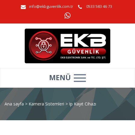
info@ekbguvenlik.com.tr
0533 583 46 73
MENÜ
Ana sayfa
>
Kamera Sistemleri
>
Ip Kayıt Cihazı