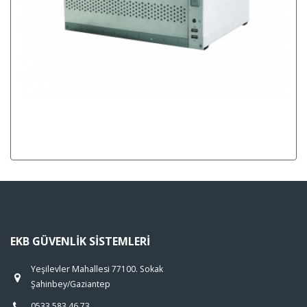
EKB GÜVENLIK SISTEMLERI
Yeşilevler Mahallesi 77100. Sokak
Şahinbey/Gaziantep
0533 583 46 73