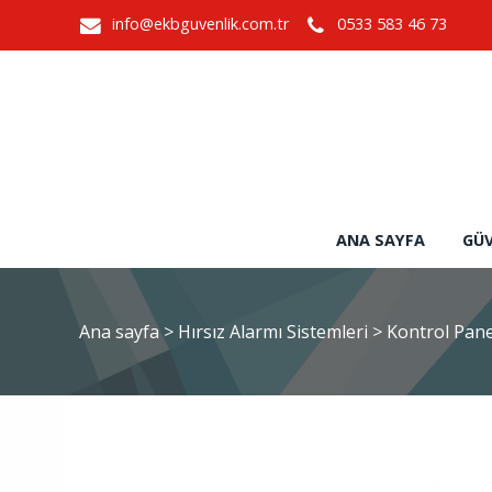
info@ekbguvenlik.com.tr
0533 583 46 73
ANA SAYFA
GÜV
Ana sayfa
>
Hırsız Alarmı Sistemleri
>
Kontrol Pane