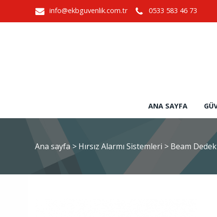
info@ekbguvenlik.com.tr
0533 583 46 73
ANA SAYFA
GÜV
Ana sayfa
>
Hırsız Alarmı Sistemleri
>
Beam Dedek