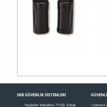
EKB GÜVENLIK SISTEMLERI
GÜVENLI
Yeşilevler Mahallesi 77100. Sokak
Kamera S