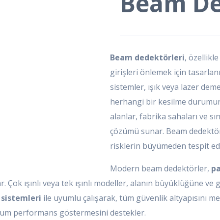
Beam De
Beam dedektörleri
, özellikl
girişleri önlemek için tasarlanm
sistemler, ışık veya lazer demetl
herhangi bir kesilme durumun
alanlar, fabrika sahaları ve sı
çözümü sunar. Beam dedektörle
risklerin büyümeden tespit edi
Modern beam dedektörler,
pa
Çok ışınlı veya tek ışınlı modeller, alanın büyüklüğüne ve gü
 sistemleri
ile uyumlu çalışarak, tüm güvenlik altyapısını m
mum performans göstermesini destekler.