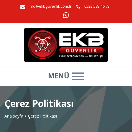
info@ekbguvenlik.com.tr
0533 583 46 73
MENÜ
Çerez Politikası
Ana sayfa
>
Çerez Politikası